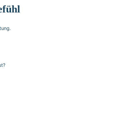
efühl
tung.
st?