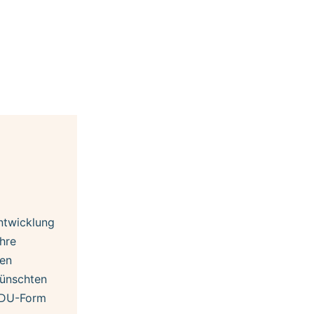
Entwicklung
ihre
den
wünschten
e DU-Form