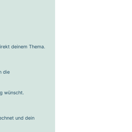
direkt deinem Thema.
n die
ng wünscht.
rechnet und dein